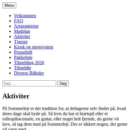
Hop
Menu
til
Sommerlejr
indhold
Velkommen
FAQ
Arrangørerne
Madplan
Aktiviter
Tjanser
Kiosk og stregsystem
Propafgift
Pakkeliste
Tilmelding 2026
Tilmeldte
Diverse Billeder
Søg
efter:
Aktiviter
På Sommerlejr er der tradition for, at deltagerne selv finder på, hvad
deres dage skal byde på. Så hvis du har et brætspil eller et
rollespilsscenarie, en guitar, eller noget helt fjernde, du gerne vil
lave, så tag dem med på Sommerlejr. Der er sikkert nogen, der gerne
vil være med.