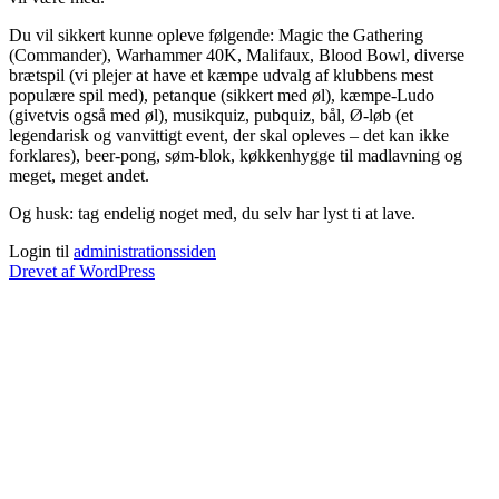
Du vil sikkert kunne opleve følgende: Magic the Gathering
(Commander), Warhammer 40K, Malifaux, Blood Bowl, diverse
brætspil (vi plejer at have et kæmpe udvalg af klubbens mest
populære spil med), petanque (sikkert med øl), kæmpe-Ludo
(givetvis også med øl), musikquiz, pubquiz, bål, Ø-løb (et
legendarisk og vanvittigt event, der skal opleves – det kan ikke
forklares), beer-pong, søm-blok, køkkenhygge til madlavning og
meget, meget andet.
Og husk: tag endelig noget med, du selv har lyst ti at lave.
Login til
administrationssiden
Drevet af WordPress