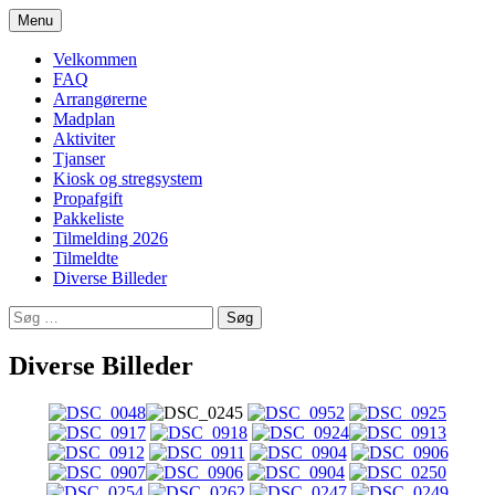
Hop
Menu
til
Sommerlejr
indhold
Velkommen
FAQ
Arrangørerne
Madplan
Aktiviter
Tjanser
Kiosk og stregsystem
Propafgift
Pakkeliste
Tilmelding 2026
Tilmeldte
Diverse Billeder
Søg
efter:
Diverse Billeder